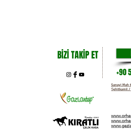
BİZİ TAKİP ET
+90 
Sanayi Mah 6
Şehitkamil /
www.orhan
www.orhan
www.gazia