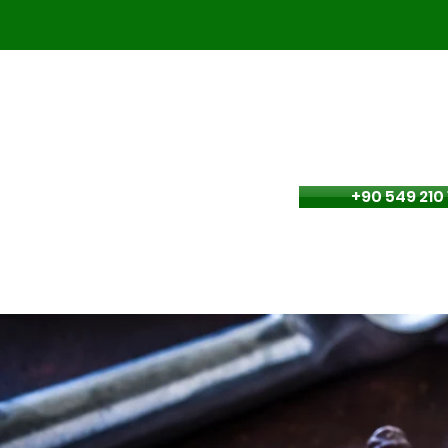
Sipariş
+90 549 210 
Ana Sayfa
Çeşitlerimiz