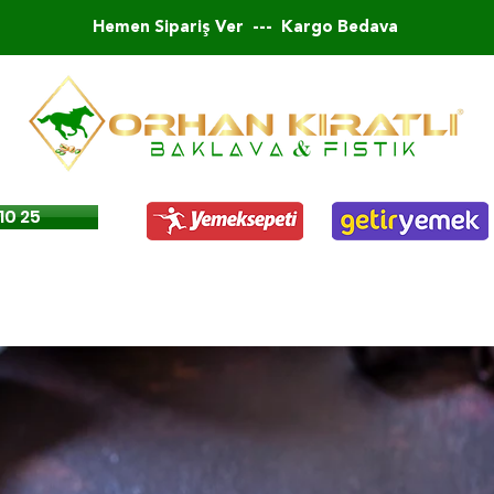
Hemen Sipariş Ver --- Kargo Bedava
10 25
Şöbiyet
Fıstıklı Dolama
Fıstık Ezmesi
Fıstıklı Kurabiy