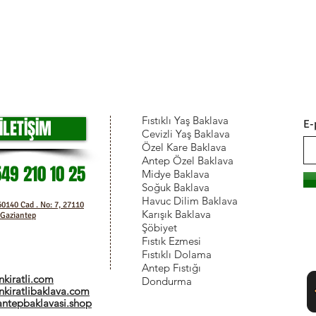
Fıstıklı Yaş Baklava
İLETİŞİM
E-
Cevizli Yaş Baklava
Özel Kare Baklava
Antep Özel Baklava
549 210 10 25
Midye Baklava
Soğuk Baklava
Havuc Dilim Baklava
0140 Cad . No: 7, 27110
Karışık Baklava
 Gaziantep
Şöbiyet
Fıstık Ezmesi
Fıstıklı Dolama
Antep Fıstığı
kiratli.com
Dondurma
kiratlibaklava.com
ntepbaklavasi.shop