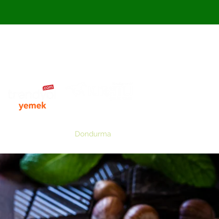
Kıratlı Çelik Kasa İçin Tıklayınız
e
Antep Fıstığı
Dondurma