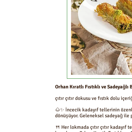
Orhan Kıratlı Fıstıklı ve Sadeyağlı
çıtır çıtır dokusu ve fıstık dolu içe
🌰✨ İncecik kadayıf tellerinin özenl
dönüşüyor. Geleneksel sadeyağ ile p
🍴 Her lokmada çıtır çıtır kadayıf t