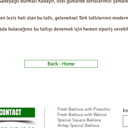
e Sadeyağlı Burmalı Kadayıf, özel günlerde sofralarınızı şenle
en leziz hali olan bu tatlı, geleneksel Türk tatlılarının moder
rada bulacağınız bu tatlıyı denemek için hemen sipariş verebil
Back - Home
Fresh Baklava with Pistachio
CONTACT
En
Fresh Baklava with Walnut
Special Square Baklava
Antep Special Baklava