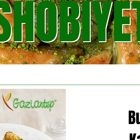
SHOBİYE
B