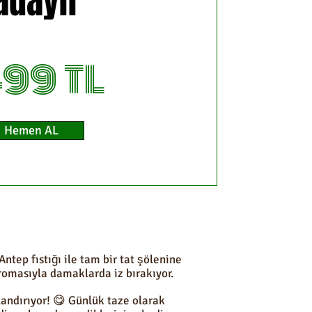
adayıf
499 TL
Hemen AL
ntep fıstığı ile tam bir tat şölenine
romasıyla damaklarda iz bırakıyor.
landırıyor! 😋 Günlük taze olarak