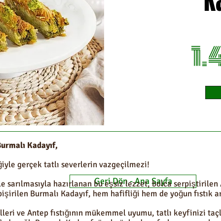
K
1.
 Burmalı Kadayıf,
riğiyle gerçek tatlı severlerin vazgeçilmezi!
Geri Dön - Ana Sayfa
e sarılmasıyla hazırlanan bu eşsiz lezzet, bolca serpiştirilen A
işirilen Burmalı Kadayıf, hem hafifliği hem de yoğun fıstık a
elleri ve Antep fıstığının mükemmel uyumu, tatlı keyfinizi taç