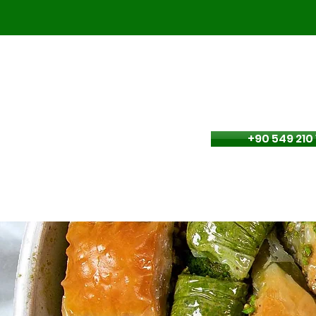
Order
+90 549 210 
Home page
Baklavas