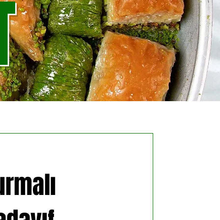
T
urmalı