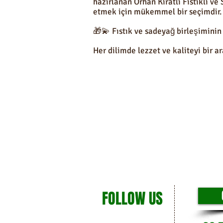
hazırlanan Orhan Kıratlı Fıstıklı v
etmek için mükemmel bir seçimdir.
🎁💫 Fıstık ve sadeyağ birleşiminin 
Her dilimde lezzet ve kaliteyi bir a
FOLLOW US