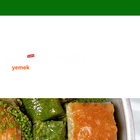
Kıratlı Çelik Kasa İçin Tıklayınız
Shobiyet
Shobiyet
More