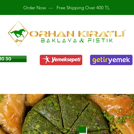
Order Now
---
Free Shipping Over 400 TL
10 30
Shobiyet
Shobiyet
Shobiyet
Shobiyet
Shobiyet